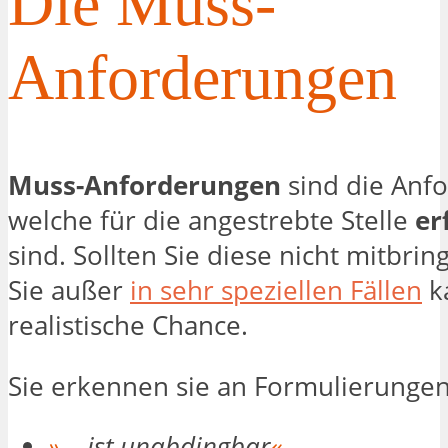
Die Muss-
Anforderungen
Muss-Anforderungen
sind die Anf
welche für die angestrebte Stelle
er
sind. Sollten Sie diese nicht mitbri
Sie außer
in sehr speziellen Fällen
k
realistische Chance.
Sie erkennen sie an Formulierunge
»
… ist unabdingbar
«