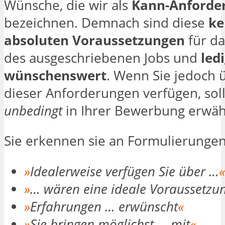
Wünsche, die wir als
Kann-Anforde
bezeichnen. Demnach sind diese
ke
absoluten Voraussetzungen
für da
des ausgeschriebenen Jobs und
ledi
wünschenswert
. Wenn Sie jedoch 
dieser Anforderungen verfügen, soll
unbedingt
in Ihrer Bewerbung erwäh
Sie erkennen sie an Formulierunge
»
Idealerweise verfügen Sie über …
«
»
… wären eine ideale Voraussetzu
»
Erfahrungen … erwünscht
«
»
Sie bringen möglichst … mit
«