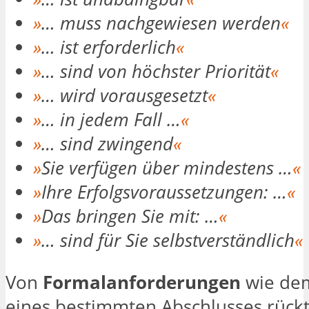
»
… muss nachgewiesen werden
«
»
… ist erforderlich
«
»
… sind von höchster Priorität
«
»
… wird vorausgesetzt
«
»
… in jedem Fall …
«
»
… sind zwingend
«
»
Sie verfügen über mindestens …
«
»
Ihre Erfolgsvoraussetzungen: …
«
»
Das bringen Sie mit: …
«
»
… sind für Sie selbstverständlich
«
Von
Formalanforderungen
wie de
eines bestimmten Abschlusses rück