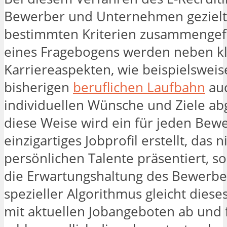
Bewerber und Unternehmen gezielt
bestimmten Kriterien zusammengefü
eines Fragebogens werden neben kl
Karriereaspekten, wie beispielsweis
bisherigen
beruflichen Laufbahn
auc
individuellen Wünsche und Ziele abg
diese Weise wird ein für jeden Bew
einzigartiges Jobprofil erstellt, das n
persönlichen Talente präsentiert, s
die Erwartungshaltung des Bewerber
spezieller Algorithmus gleicht diese
mit aktuellen Jobangeboten ab und f