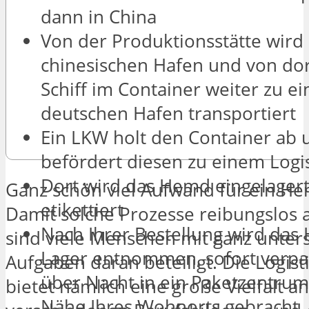
dann in China
Von der Produktionsstätte wird
chinesischen Hafen und von dor
Schiff im Container weiter zu e
deutschen Hafen transportiert
Ein LKW holt den Container ab 
befördert diesen zu einem Logi
Dort wird das Hemd eingelager
Ganz schön viel Aufwand für ein He
etikettiert
Damit solche Prozesse reibungslos 
Nach Ihrer Bestellung wird da
sind viele Menschen mit ganz unter
Lager entnommen, sofort verpa
Aufgaben daran beteiligt. Die Logis
über Nacht in ein Paketzentrum
bietet nämlich eine große Vielfalt an
Nähe Ihres Wohnorts gebracht