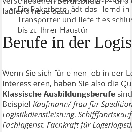
verschiedenen Berufsbildern – un
Ein Paketbote lädt das Hemd in
laufend neue dazu.
Transporter und liefert es schlu
bis zu Ihrer Haustür
Berufe in der Logis
Wenn Sie sich für einen Job in der L
interessieren, haben Sie also die Qu
Klassische Ausbildungsberufe
sin
Beispiel
Kaufmann/-frau für Speditio
Logistikdienstleistung
,
Schifffahrtskau
Fachlagerist
,
Fachkraft für Lagerlogisti