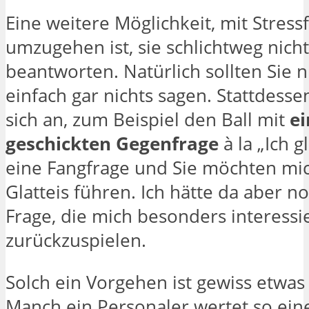
Eine weitere Möglichkeit, mit Stress
umzugehen ist, sie schlichtweg nicht
beantworten. Natürlich sollten Sie 
einfach gar nichts sagen. Stattdesse
sich an, zum Beispiel den Ball mit
ei
geschickten Gegenfrage
à la „Ich g
eine Fangfrage und Sie möchten mic
Glatteis führen. Ich hätte da aber n
Frage, die mich besonders interessi
zurückzuspielen.
Solch ein Vorgehen ist gewiss etwa
Manch ein Personaler wertet so ein