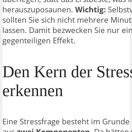
herauszuposaunen.
Wichtig:
Selbstv
sollten Sie sich nicht mehrere Minut
lassen. Damit bezwecken Sie nur ei
gegenteiligen Effekt.
Den Kern der Stres
erkennen
Eine Stressfrage besteht im Grun
aus
zwei Komponenten.
Da hätten 