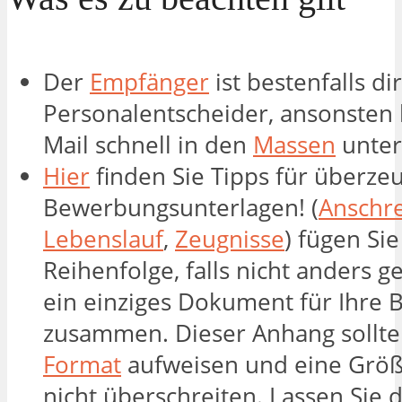
Der
Empfänger
ist bestenfalls di
Personalentscheider, ansonsten 
Mail schnell in den
Massen
unter
Hier
finden Sie Tipps für überz
Bewerbungsunterlagen! (
Anschr
Lebenslauf
,
Zeugnisse
) fügen Sie
Reihenfolge, falls nicht anders ge
ein einziges Dokument für Ihre
zusammen. Dieser Anhang sollte
Format
aufweisen und eine Grö
nicht überschreiten. Lassen Sie